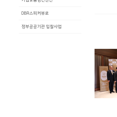
기업맞춤형컨벤션
DBR스피커뷰로
정부공공기관 입찰사업